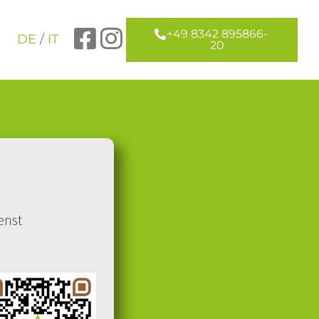
+49 8342 895866-
DE
/
IT
20
enst