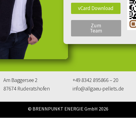
vCard Download
Zum
Team
Am Baggersee 2
+49 8342 895866 – 20
87674 Ruderatshofen
info@allgaeu-pellets.de
© BRENNPUNKT ENERGIE GmbH 2026